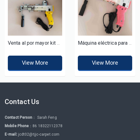
Venta al por mayor kit de tufting manual pistola para hacer alfombras
Máquina eléctrica para hacer mechones de alfombras pistola alfombras
View More
View More
Contact Us
Contact Person
： Sarah Feng
Mobile Phone
：86 18322112378
E-mail:
jcdt02@tjjc-carpet.com