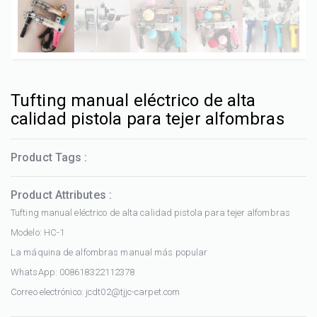
Tufting manual eléctrico de alta
calidad pistola para tejer alfombras
Product Tags :
Product Attributes :
Tufting manual eléctrico de alta calidad pistola para tejer alfombras
Modelo: HC-1
La máquina de alfombras manual más popular
WhatsApp: 008618322112378
Correo electrónico:
jcdt02@tjjc-carpet.com